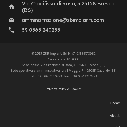
Via Crocifissa di Rosa, 3 25128 Brescia
home
(BS)
mail
amministrazione@zbimpianti.com
phone
39 0365 240253
© 2023 Z&B Impianti Srl
P. IVA 03536170982
Cap. sociale: € 10.000
Sede legale: Via Crocifissa di Rosa, 3 – 25128 Brescia (BS)
Sede operativa e amministrativa: Via I Maggio, 7 – 25085 Gavardo (BS)
Tel: +39 0365/240253 | Fax: +39 0365/240253
Privacy Policy & Cookies
Home
About